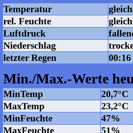
Temperatur
gleic
rel. Feuchte
gleic
Luftdruck
fallen
Niederschlag
trocke
letzter Regen
00:16
Min./Max.-Werte heu
MinTemp
20,7°C
MaxTemp
23,2°C
MinFeuchte
47%
MaxFeuchte
51%