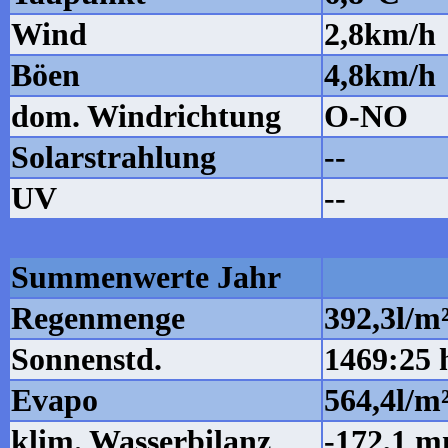
Wind
2,8km/h
Böen
4,8km/h
dom. Windrichtung
O-NO
Solarstrahlung
--
UV
--
Summenwerte Jahr
Regenmenge
392,3l/m
Sonnenstd.
1469:25 
Evapo
564,4l/m
klim. Wasserbilanz
-172,1 