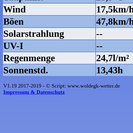
Wind
17,5km/
Böen
47,8km/
Solarstrahlung
--
UV-I
--
Regenmenge
24,7l/m²
Sonnenstd.
13,43h
V1.19 2017-2019 - © Script: www.woldegk-wetter.de
Impressum & Datenschutz